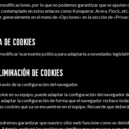
odificaciones, por lo que no podemos garantizar que se ajusten 
 contemplado en estos enlaces como Konqueror, Arora, Flock, etc. 
 generalmente en el menú de «Opciones» en la sección de «Privacid
A DE COOKIES
modificar la presente política para adaptarla a novedades legislati
LIMINACIÓN DE COOKIES
 través de la configuración del navegador.
okie en su equipo, puede adaptar la configuración del navegador d
daptar la configuración de forma que el navegador rechace todas 
las cookies que ya se encuentren en el equipo. Recuerde que deber
podremos garantizar que nuestro sitio web funcione como es debido
. Además, rechazó las cookies no significa que ya no vaya a ver an