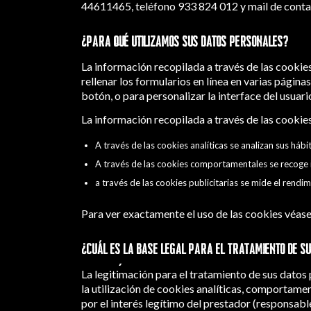
44611465, teléfono 933 824 012 y mail de cont
¿Para qué utilizamos sus datos personales?
La información recopilada a través de las cookies 
rellenar los formularios en línea en varias página
botón, o para personalizar la interface del usuario
La información recopilada a través de las cookies
A través de las cookies analíticas se analizan sus háb
A través de las cookies comportamentales se recoge in
a través de las cookies publicitarias se mide el ren
Para ver exactamente el uso de las cookies véase
¿Cuál es la base legal para el tratamiento de s
La legitimación para el tratamiento de sus dato
la utilización de cookies analíticas, comportamen
por el interés legítimo del prestador (responsabl