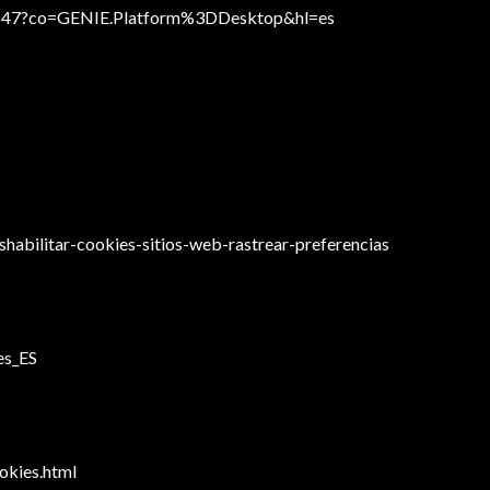
95647?co=GENIE.Platform%3DDesktop&hl=es
eshabilitar-cookies-sitios-web-rastrear-preferencias
es_ES
okies.html