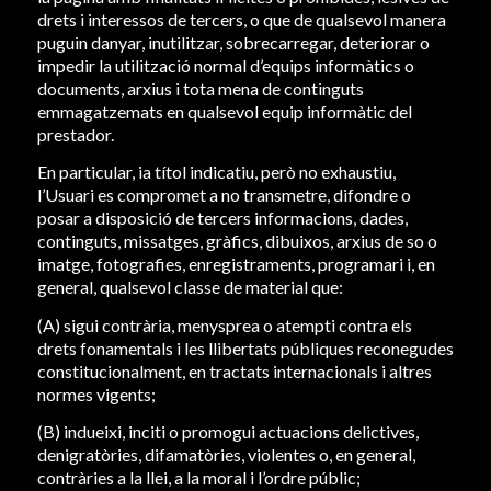
drets i interessos de tercers, o que de qualsevol manera
puguin danyar, inutilitzar, sobrecarregar, deteriorar o
impedir la utilització normal d’equips informàtics o
documents, arxius i tota mena de continguts
emmagatzemats en qualsevol equip informàtic del
prestador.
En particular, ia títol indicatiu, però no exhaustiu,
l’Usuari es compromet a no transmetre, difondre o
posar a disposició de tercers informacions, dades,
continguts, missatges, gràfics, dibuixos, arxius de so o
imatge, fotografies, enregistraments, programari i, en
general, qualsevol classe de material que:
(A) sigui contrària, menysprea o atempti contra els
drets fonamentals i les llibertats públiques reconegudes
constitucionalment, en tractats internacionals i altres
normes vigents;
(B) indueixi, inciti o promogui actuacions delictives,
denigratòries, difamatòries, violentes o, en general,
contràries a la llei, a la moral i l’ordre públic;