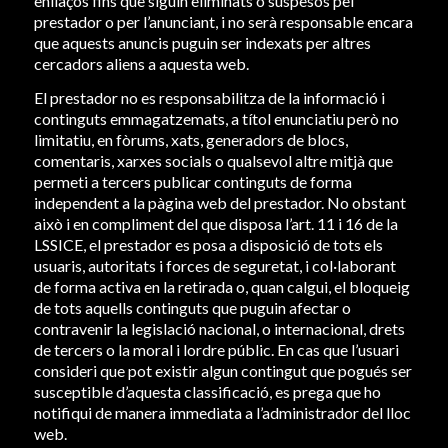
enllaços fins que siguin eliminats o suspesos pel
prestador o per l’anunciant, i no serà responsable encara
que aquests anuncis puguin ser indexats per altres
cercadors aliens a aquesta web.
El prestador no es responsabilitza de la informació i
continguts emmagatzemats, a títol enunciatiu però no
limitatiu, en fòrums, xats, generadors de blocs,
comentaris, xarxes socials o qualsevol altre mitjà que
permeti a tercers publicar continguts de forma
independent a la pàgina web del prestador. No obstant
això i en compliment del que disposa l’art. 11 i 16 de la
LSSICE, el prestador es posa a disposició de tots els
usuaris, autoritats i forces de seguretat, i col·laborant
de forma activa en la retirada o, quan calgui, el bloqueig
de tots aquells continguts que puguin afectar o
contravenir la legislació nacional, o internacional, drets
de tercers o la moral i lordre públic. En cas que l’usuari
consideri que pot existir algun contingut que pogués ser
susceptible d’aquesta classificació, es prega que ho
notifiqui de manera immediata a l’administrador del lloc
web.