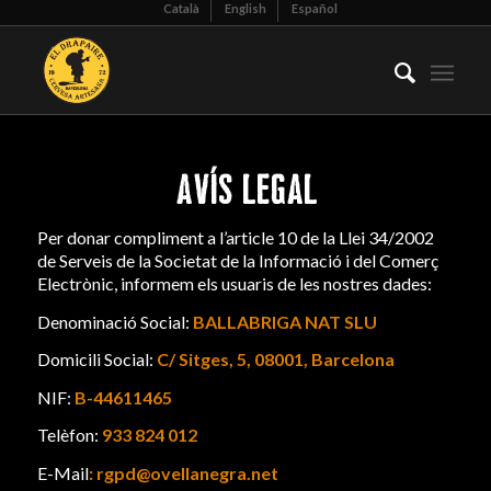
Català
English
Español
AVÍS LEGAL
Per donar compliment a l’article 10 de la Llei 34/2002
de Serveis de la Societat de la Informació i del Comerç
Electrònic, informem els usuaris de les nostres dades:
Denominació Social:
BALLABRIGA NAT SLU
Domicili Social:
C/
Sitges, 5, 08001, Barcelona
NIF:
B-44611465
Telèfon:
933 824 012
E-Mail
: rgpd@ovellanegra.net