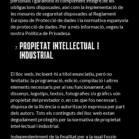
personals i garanteix el compliment íntegre de les
obligacions disposades, així com la implementació de
les mesures de seguretat disposades al Reglament
Europeu de Protecció de dades i la normativa espanyola
de protecció de dades. Per a més informació, vegeu la
nostra
Política de Privadesa.
PROPIETAT INTEL·LECTUAL I
INDUSTRIAL
El lloc web, incloent-hi a títol enunciatiu, però no
limitatiu: la programació, edició, compilació i altres
elements necessaris per al seu funcionament, els
dissenys, logotips, textos, fotografies i/o gràfics són
propietat del prestador o, en cas que fos necessari,
disposa de la llicència o autorització expressa per part
dels autors. Tots els continguts del lloc web estan
degudament protegits per la normativa de propietat
intel·lectual i industrial.
Independentment de la finalitat per a la qual fossin