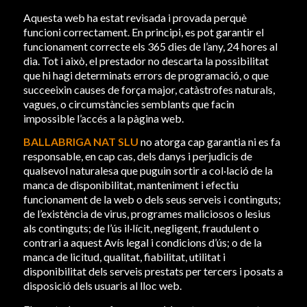
Aquesta web ha estat revisada i provada perquè
funcioni correctament. En principi, es pot garantir el
funcionament correcte els 365 dies de l’any, 24 hores al
dia. Tot i això, el prestador no descarta la possibilitat
que hi hagi determinats errors de programació, o que
succeeixin causes de força major, catàstrofes naturals,
vagues, o circumstàncies semblants que facin
impossible l’accés a la pàgina web.
BALLABRIGA NAT SLU
no atorga cap garantia ni es fa
responsable, en cap cas, dels danys i perjudicis de
qualsevol naturalesa que puguin sortir a col·lació de la
manca de disponibilitat, manteniment i efectiu
funcionament de la web o dels seus serveis i continguts;
de l’existència de virus, programes maliciosos o lesius
als continguts; de l’ús il·lícit, negligent, fraudulent o
contrari a aquest Avís legal i condicions d’ús; o de la
manca de licitud, qualitat, fiabilitat, utilitat i
disponibilitat dels serveis prestats per tercers i posats a
disposició dels usuaris al lloc web.