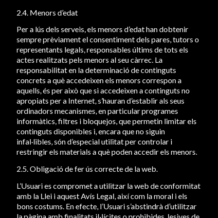
2.4. Menors d’edat
Per a lús dels serveis, els menors d’edat han dobtenir
sempre prèviament el consentiment dels pares, tutors o
representants legals, responsables últims de tots els
actes realitzats pels menors al seu càrrec. La
responsabilitat en la determinació de continguts
concrets a què accedeixen els menors correspon a
aquells, és per això que si accedeixen a continguts no
apropiats per a Internet, s’hauran d’establir als seus
ordinadors mecanismes, en particular programes
informàtics, filtres i bloquejos, que permetin limitar els
continguts disponibles i, encara que no siguin
infal·libles, són d’especial utilitat per controlar i
restringir els materials a què poden accedir els menors.
2.5. Obligació de fer ús correcte de la web.
L’Usuari es compromet a utilitzar la web de conformitat
amb la Llei i aquest Avís Legal, així com la moral i els
bons costums. En efecte, l’Usuari s’abstindrà d’utilitzar
la pàgina amb finalitats il·lícites o prohibides, lesives de